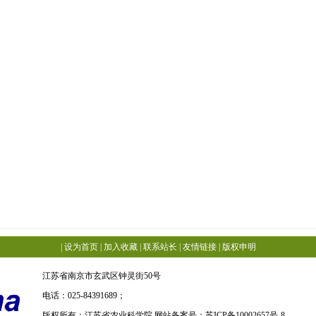
|
设为首页
|
加入收藏
|
联系站长
|
友情链接
|
版权申明
江苏省南京市玄武区钟灵街50号
电话：025-84391689；
版权所有：江苏省农业科学院 网站备案号：
苏ICP备10002657号-8