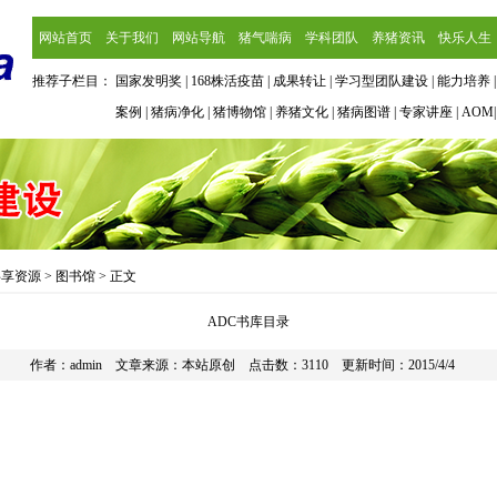
网站首页
关于我们
网站导航
猪气喘病
学科团队
养猪资讯
快乐人生
推荐子栏目：
国家发明奖
|
168株活疫苗
|
成果转让
|
学习型团队建设
|
能力培养
案例
|
猪病净化
|
猪博物馆
|
养猪文化
|
猪病图谱
|
专家讲座
|
AOM
共享资源
>
图书馆
> 正文
ADC书库目录
作者：
admin
文章来源：本站原创 点击数：3110 更新时间：2015/4/4