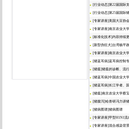
[
行业动态
]
第22届国际支
[
行业动态
]
第25届国际猪病
[
专家讲座
]
美国大豆协
[
专家讲座
]
南京农业大
[
标准化技术
]
内容持续
[
新型伪狂犬
]
台湾杨平
[
专家讲座
]
南京农业大
[
猪蓝耳病
]
蓝耳病控制专
[
猪瘟
]
猪瘟的诊断、流行
[
猪蓝耳病
]
中国农业大
[
猪蓝耳病
]
长江学者、
[
猪瘟
]
南京农业大学蔡
[
猪腹泻
]
哈兽研冯力讲
[
猪病图谱
]
猪病图谱
[
专家讲座
]
甲型H1N1
[
专家讲座
]
混合感染背