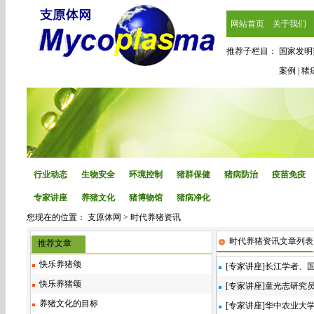
网站首页
关于我们
推荐子栏目：
国家发明
案例
|
猪
行业动态
生物安全
环境控制
猪群保健
猪病防治
疫苗免疫
专家讲座
养猪文化
猪博物馆
猪病净化
您现在的位置：
支原体网
>
时代养猪资讯
时代养猪资讯文章列表
推荐文章
快乐养猪颂
[
专家讲座
]
长江学者、
快乐养猪颂
[
专家讲座
]
童光志研究员
养猪文化的目标
[
专家讲座
]
华中农业大